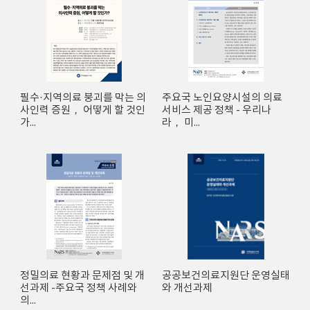
필수·지역의료 붕괴를 막는 의
주요국 노인요양시설의 의료
사인력 증원， 어떻게 할 것인
서비스 제공 정책 - 우리나
가...
라， 미...
정밀의료 현황과 문제점 및 개
공공보건의료지원단 운영실태
선과제 -주요국 정책 사례와
와 개선과제
의...