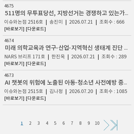
4675
511명의 무투표당선, 지방선거는 경쟁하고 있는가? - 3인 이상 선거구로 확산된 무투표당선과 지방선거 경쟁구조의 과제 -
이슈와논점 2516호
|
송진미
|
2026.07.21
|
조회수 : 666
[바로보기]
[다운로드]
4674
미래 의학교육과 연구·산업·지역혁신 생태계 진단 및 제도개선 방향 모색
NARS 브리프 171호
|
한진옥
|
2026.07.21
|
조회수 : 289
[바로보기]
[다운로드]
4673
AI 챗봇의 위험에 노출된 아동·청소년 사전예방 중심 규제체제 도입의 필요성과 방향성
이슈와논점 2515호
|
김나정
|
2026.07.20
|
조회수 : 1085
[바로보기]
[다운로드]
1
2
3
4
5
6
7
8
9
10