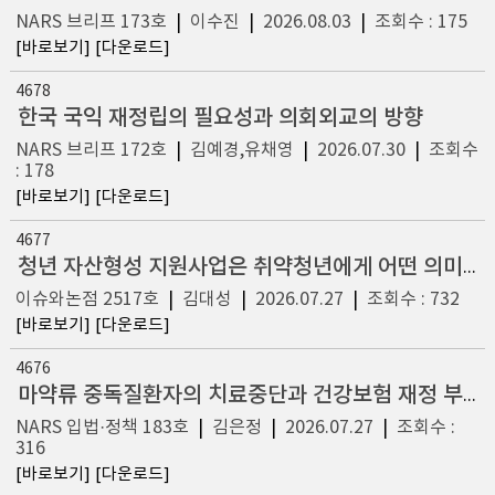
NARS 브리프 173호
|
이수진
|
2026.08.03
|
조회수 : 175
[바로보기]
[다운로드]
4678
한국 국익 재정립의 필요성과 의회외교의 방향
NARS 브리프 172호
|
김예경,유채영
|
2026.07.30
|
조회수
: 178
[바로보기]
[다운로드]
4677
청년 자산형성 지원사업은 취약청년에게 어떤 의미인가?
이슈와논점 2517호
|
김대성
|
2026.07.27
|
조회수 : 732
[바로보기]
[다운로드]
4676
마약류 중독질환자의 치료중단과 건강보험 재정 부담 가중 현상
NARS 입법·정책 183호
|
김은정
|
2026.07.27
|
조회수 :
316
[바로보기]
[다운로드]