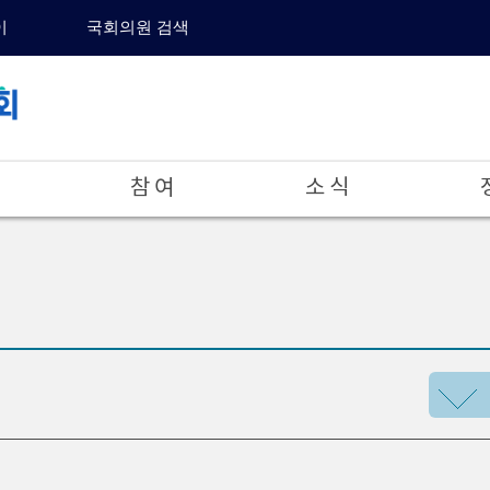
이
국회의원 검색
참 여
소 식