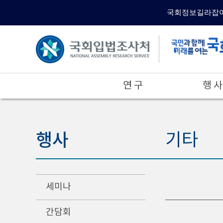
국회정보길라잡
연 구
행 사
행사
기타
세미나
간담회