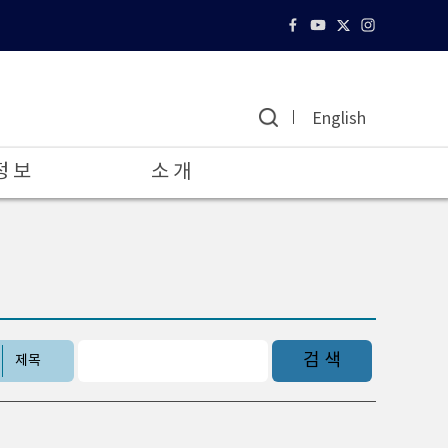
English
정 보
소 개
검 색
제목