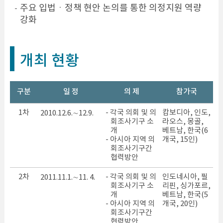
주요 입법ㆍ정책 현안 논의를 통한 의정지원 역량
강화
개최 현황
구분
일 정
의 제
참가국
1차
- 각국 의회 및 의
캄보디아, 인도,
2010.12.6.∼12.9.
회조사기구 소
라오스, 몽골,
개
베트남, 한국(6
- 아시아 지역 의
개국, 15인)
회조사기구간
협력방안
2차
- 각국 의회 및 의
인도네시아, 필
2011.11.1.∼11. 4.
회조사기구 소
리핀, 싱가포르,
개
베트남, 한국(5
- 아시아 지역 의
개국, 20인)
회조사기구간
협력방안