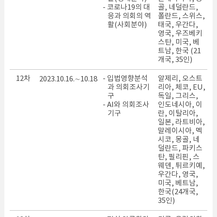
- 코로나19의 대
골, 네덜란드,
응과 의회의 역
폴란드, 스위스,
활(사회분야)
태국, 우간다,
영국, 우즈베키
스탄, 미국, 베
트남, 한국 (21
개국, 35인)
12차
- 입법영향분석
알제리, 오스트
2023.10.16.∼10.18
과 의회조사기
리아, 체코, EU,
구
독일, 그리스,
- AI와 의회조사
인도네시아, 이
기구
란, 이탈리아,
일본, 라트비아,
말레이시아, 멕
시코, 몽골, 네
덜란드, 파키스
탄, 필리핀, 스
웨덴, 튀르키예,
우간다, 영국,
미국, 베트남,
한국(24개국,
35인)