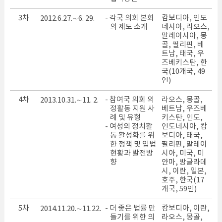
3차
- 각국 의회 본회
캄보디아, 인도
2012.6.27.∼6. 29.
의 제도 소개
네시아, 라오스,
말레이시아, 몽
골, 필리핀, 베
트남, 태국, 우
즈베키스탄, 한
국(10개국, 49
인)
4차
- 참여국 의회 의
라오스, 몽골,
2013.10.31.∼11. 2.
정활동 지원 사
베트남, 우즈베
례 및 유형
키스탄, 인도,
- 여성의 정치활
인도네시아, 캄
동 활성화를 위
보디아, 태국,
한 정책 및 입법
필리핀, 말레이
현황과 발전방
시아, 미국, 미
향
얀마, 방글라데
시, 이란, 일본,
호주, 한국(17
개국, 59인)
5차
- 더 좋은 법률 만
캄보디아, 이란,
2014.11.20.∼11.22.
들기를 위한 의
라오스, 몽골,