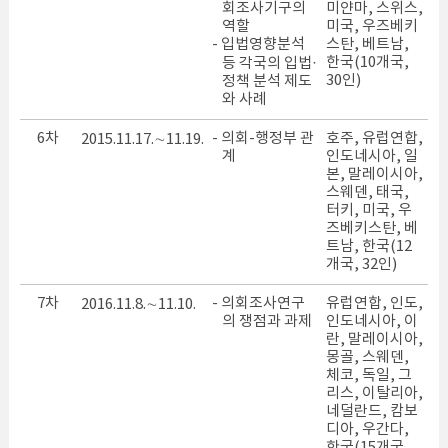
회조사기구의
미얀마, 스위스,
역할
미국, 우즈베키
- 입법영향분석
스탄, 베트남,
한국(10개국,
등 각국의 입법·
30인)
정책 분석 제도
와 사례
6차
- 의회-행정부 관
호주, 유럽연합,
2015.11.17.∼11.19.
계
인도네시아, 일
본, 말레이시아,
스웨덴, 태국,
터키, 미국, 우
즈베키스탄, 베
트남, 한국(12
개국, 32인)
7차
- 의회조사연구
유럽연합, 인도,
2016.11.8.∼11.10.
의 쟁점과 과제
인도네시아, 이
란, 말레이시아,
몽골, 스웨덴,
체코, 독일, 그
리스, 이탈리아,
네덜란드, 캄보
디아, 우간다,
한국(15개국,