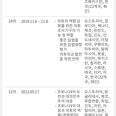
즈베키스탄, 한
국(22개국, 45
인)
10차
- 의회의 역량 강
오스트리아, 캄
2019.11.6.∼11.8.
화를 위한 의회
보디아, 캐나다,
조사기구의 기
체코, 핀란드,
능 및 역할
독일, 인도, 인
도네시아, 이탈
· 좋은 입법을
리아, 쿠웨이트,
위한 입법영향
라트비아, 말레
평가
이시아, 몽골,
· 의회외교 발전
미얀마, 파키스
을 위한 전략
탄, 필리핀, 러
시아, 스웨덴,
태국, 터키, 미
국, 한국(22개
국, 38인)
11차
2022.05.17
- 코로나19의 도
오스트리아, 방
전과 대의민주
글라데시, 체코,
주의 대응
유럽연합, 독일,
- 코로나19의 대
인도, 이란, 이
응과 의회의 역
탈리아, 일본,
활(경제분야)
말레이시아, 몽