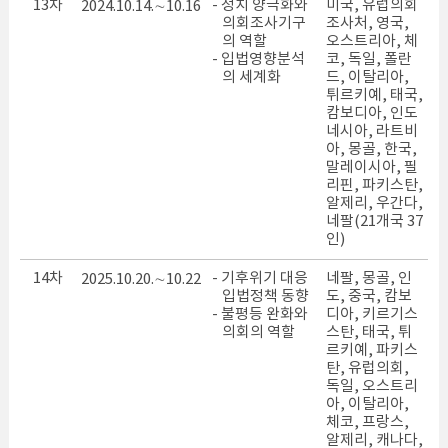
13차
- 정치 양극화와
미국, 유럽의회
2024.10.14.∼10.16
의회조사기구
조사처, 영국,
의 역할
오스트리아, 체
- 입법영향분석
코, 독일, 폴란
의 세계화
드, 이탈리아,
튀르키예, 태국,
캄보디아, 인도
네시아, 라트비
아, 몽골, 한국,
말레이시아, 필
리핀, 파키스탄,
알제리, 우간다,
네팔(21개국 37
인)
14차
- 기후위기 대응
네팔, 몽골, 인
2025.10.20.∼10.22
입법정책 동향
도, 중국, 캄보
- 불평등 완화와
디아, 키르기스
의회의 역할
스탄, 태국, 튀
르키예, 파키스
탄, 유럽의회,
독일, 오스트리
아, 이탈리아,
체코, 프랑스,
알제리, 캐나다,