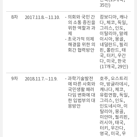
35인)
8차
- 의회와 국민 간
캄보디아, 캐나
2017.11.8.∼11.10.
의 소통 증진을
다, 체코, 독일,
위한 역할과 과
그리스, 인도,
제
이탈리아, 말레
- 초국가적 의제
이시아, 몽골,
해결을 위한 의
네덜란드, 필리
회간 협력방안
핀, 폴란드, 태
국, 터키, 우간
다, 미국, 한국
(17개국, 29인)
9차
- 과학기술발전
호주, 오스트리
2018.11.7.∼11.9.
에 따른 사회와
아, 방글라데시,
국민생활 패러
캐나다, 체코,
다임 변화에 대
유럽연합, 독일,
한 입법부의 대
그리스, 인도,
응방안
인도네시아, 이
탈리아, 몽골,
미얀마, 필리핀,
러시아, 태국,
터키, 우간다,
영국, 미국, 우