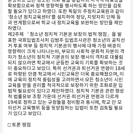
운영되고 있는 청소년 의회 등을 통합하되 지역적 대표성을
확보함으로써 정책 영향력을 행사하도록 하는 방안을 검토
할 필요가 있다고 하였다. 또한 독일의 주정치교육원과 같이
‘청소년 정치교육센터’를 설치하여 정당, 지방자치 단체 등
과 연계함으로써 학교 내 정치교육을 보완하는 방안을 제안
하였다.
제2주제 「청소년 정치적 기본권 보장의 법적 쟁점」을 발
표한 국회입법조사처 김범주 입법조사관은 청소년의 공직선
거 투표 여부 등 정치적 기본권의 행사에 대해 가정 배경의
영향력이 크게 나타나는바, 부모의 사회적·문화적 자본의 격
차가 청소년의 정치적 기본권의 보장·행사의 격차로 대물림
되지 않으려면 학교에서 균등한 교육의 기회를 확보하는 것
이 중요하다고 보았다. 특히 선거권과 피선거권 연령이 18세
로 하향된 만큼 학교에서 시민교육은 더욱 중요해졌으며, 이
에 교육의 정치적 중립성을 고려하면서 모든 청소년이 시민
교육을 받을 권리를 적극적으로 보장하기 위한 조화로운 입
법적 필요성이 있다고 제안하였다. 정치적 기본권 관련 형성
적 법률유보 조항 가운데 선거권·피선거권 연령과 다르게
19세로 정하고 있는 규정들을 정비함과 동시에, 학교 안 모
의선거 교육행위 등을 뒷받침하는 입법이 또한 검토될 필요
가 있다고 보았다.
□ 토론 쟁점