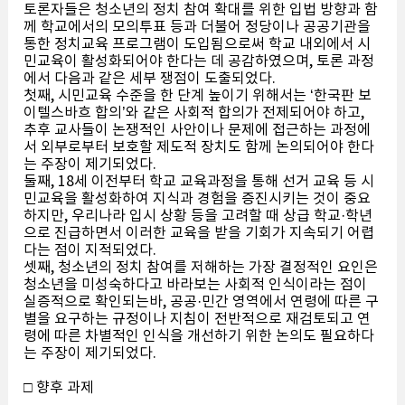
토론자들은 청소년의 정치 참여 확대를 위한 입법 방향과 함
께 학교에서의 모의투표 등과 더불어 정당이나 공공기관을
통한 정치교육 프로그램이 도입됨으로써 학교 내외에서 시
민교육이 활성화되어야 한다는 데 공감하였으며, 토론 과정
에서 다음과 같은 세부 쟁점이 도출되었다.
첫째, 시민교육 수준을 한 단계 높이기 위해서는 ‘한국판 보
이텔스바흐 합의’와 같은 사회적 합의가 전제되어야 하고,
추후 교사들이 논쟁적인 사안이나 문제에 접근하는 과정에
서 외부로부터 보호할 제도적 장치도 함께 논의되어야 한다
는 주장이 제기되었다.
둘째, 18세 이전부터 학교 교육과정을 통해 선거 교육 등 시
민교육을 활성화하여 지식과 경험을 증진시키는 것이 중요
하지만, 우리나라 입시 상황 등을 고려할 때 상급 학교·학년
으로 진급하면서 이러한 교육을 받을 기회가 지속되기 어렵
다는 점이 지적되었다.
셋째, 청소년의 정치 참여를 저해하는 가장 결정적인 요인은
청소년을 미성숙하다고 바라보는 사회적 인식이라는 점이
실증적으로 확인되는바, 공공·민간 영역에서 연령에 따른 구
별을 요구하는 규정이나 지침이 전반적으로 재검토되고 연
령에 따른 차별적인 인식을 개선하기 위한 논의도 필요하다
는 주장이 제기되었다.
□ 향후 과제