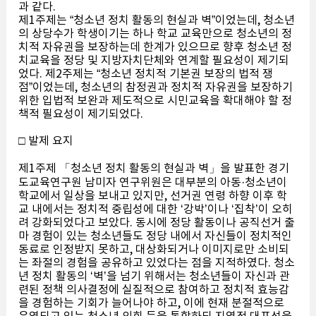
과 같다.
제1주제는 “청소년 정치 활동의 현실과 벽”이었는데, 청소년
의 상당수가 학생이기는 하나 학교 교육만으로 청소년의 정
치적 자유권을 보장하는데 한계가 있으므로 향후 청소년 정
치교육을 정당 및 지방자치단체와 연계할 필요성이 제기되
었다. 제2주제는 “청소년 정치적 기본권 보장의 법적 쟁
점”이었는데, 청소년의 참정권과 정치적 자유권을 보장하기
위한 입법적 보완과 제도적으로 시민교육을 확대해야 할 정
책적 필요성이 제기되었다.
□ 발제 요지
제1주제 「청소년 정치 활동의 현실과 벽」을 발표한 경기
도교육연구원 남미자 연구위원은 대부분의 아동·청소년이
학교에서 일상을 보내고 있지만, 선거권 연령 하향 이후 학
교 내에서는 정치적 중립성에 대한 ‘강박’이나 ‘집착’이 오히
려 강화되었다고 보았다. 동시에 정당 활동이나 공직선거 출
마 경험이 있는 청소년들도 정당 내에서 자신들이 정치적인
동료로 인정받지 못하고, 대상화되거나 이미지로만 소비되
는 좌절의 경험을 공유하고 있었다는 점을 지적하였다. 청소
년 정치 활동의 ‘벽’을 넘기 위해서는 청소년들이 자신과 관
련된 정책 의사결정에 실질적으로 참여하고 정치적 효능감
을 경험하는 기회가 늘어나야 하고, 이에 현재 분절적으로