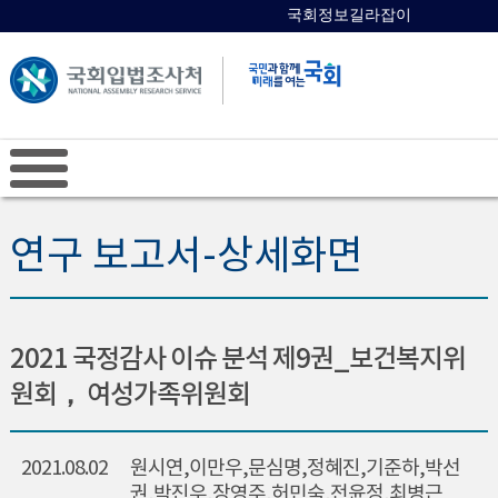
국회정보길라잡이
국회의원 검색
연구 보고서-상세화면
2021 국정감사 이슈 분석 제9권_보건복지위
원회， 여성가족위원회
2021.08.02
원시연,이만우,문심명,정혜진,기준하,박선
권,박진우,장영주,허민숙,전윤정,최병근