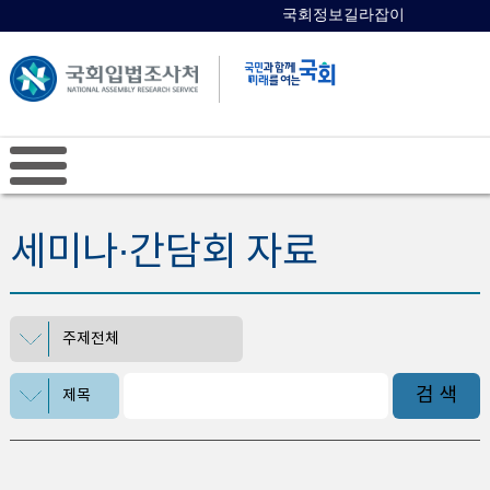
국회정보길라잡이
국회의원 검색
세미나∙간담회 자료
주제전체
검 색
제목