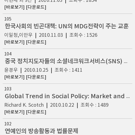
이현세 외 9인
|
2010.11.03
|
조회수 : 1854
[바로보기]
[다운로드]
105
한국사회의 빈곤대책: UN의 MDG전략이 주는 교훈
이일청,이만우
|
2010.11.03
|
조회수 : 1526
[바로보기]
[다운로드]
104
중국 정치지도자들의 소셜네크워크서비스(SNS) 활용실태
윤경우
|
2010.10.25
|
조회수 : 1411
[바로보기]
[다운로드]
103
Global Trend in Social Policy: Market and Governmental Responses to Poverty and Disadvantage
Richard K. Scotch
|
2010.10.22
|
조회수 : 1489
[바로보기]
[다운로드]
102
연예인의 방송활동과 법률문제