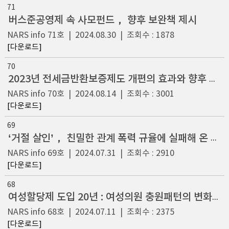
71
버스준공영제 속 사모펀드， 향후 보완책 제시
NARS info
71호
|
2024.08.30
|
조회수 : 1878
[다운로드]
70
2023년 전세금반환보증제도 개편의 효과와 향후 임차인 보호방안
NARS info
70호
|
2024.08.14
|
조회수 : 3001
[다운로드]
69
‘거절 살인’， 친밀한 관계 폭력 규율에 실패해 온 이유 : 강압적 통제 행위 범죄화를 위한 입법과제
NARS info
69호
|
2024.07.31
|
조회수 : 2910
[다운로드]
68
여성할당제 도입 20년 : 여성의원 충원패턴의 변화와 지속
NARS info
68호
|
2024.07.11
|
조회수 : 2375
[다운로드]