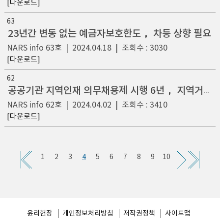
[다운로드]
63
23년간 변동 없는 예금자보호한도， 차등 상향 필요
NARS info
63호
|
2024.04.18
|
조회수 : 3030
[다운로드]
62
공공기관 지역인재 의무채용제 시행 6년， 지역거점국립대학으로 쏠림현상 발생
NARS info
62호
|
2024.04.02
|
조회수 : 3410
[다운로드]
4
1
2
3
5
6
7
8
9
10
윤리헌장
개인정보처리방침
저작권정책
사이트맵