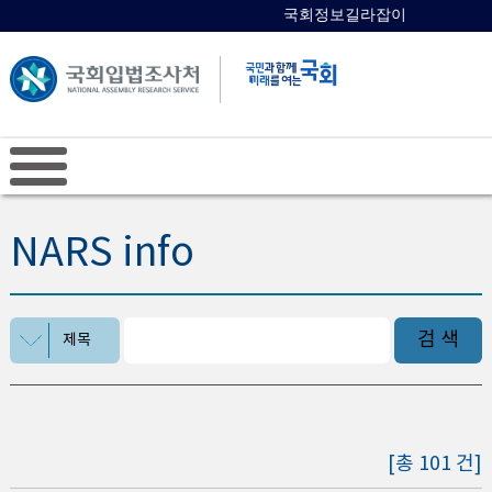
국회정보길라잡이
국회의원 검색
NARS info
검 색
제목
[총 101 건]