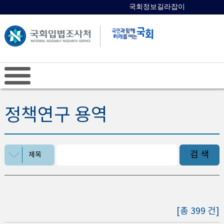
국회정보길라잡이
국회의원 검색
정책연구 용역
검 색
제목
[총 399 건]