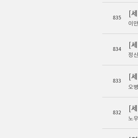
[
835
이만
[
834
정신
[
833
오병
[
832
노우