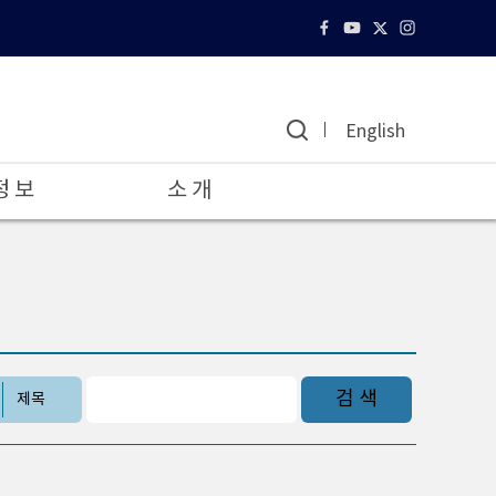
English
정 보
소 개
검 색
제목