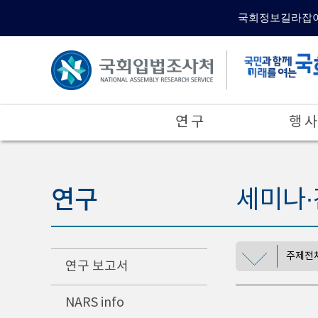
국회정보길라잡
연 구
행 사
연구
세미나∙
주제전
연구 보고서
NARS info