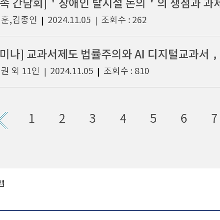
연속 간담회]＇장애인 탈시설 논의＇의 쟁점과 과제:
훈,김종인
2024.11.05
조회수 : 262
|
|
세미나] 교과서제도 법률주의와 AI 디지털교과서
권 외 11인
2024.11.05
조회수 : 810
|
|
1
2
3
4
5
6
7
맵