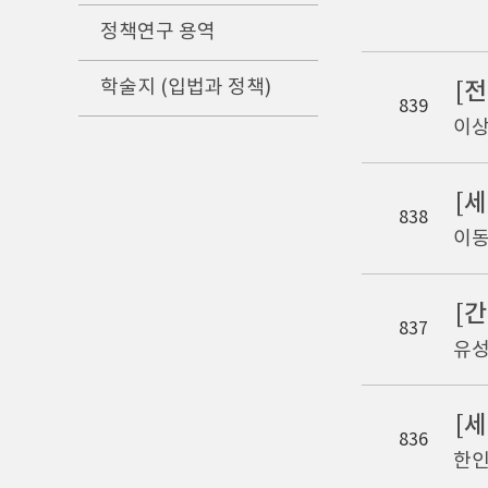
정책연구 용역
학술지 (입법과 정책)
[
839
이상
838
이동
[
837
유성
[
836
한인