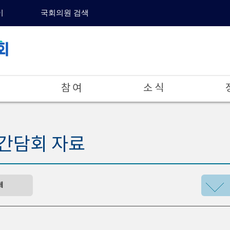
이
국회의원 검색
참 여
소 식
간담회 자료
체