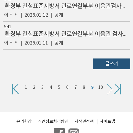
환경부 건설표준시방서 관로연결부분 이음관검사기준신설 추가건의
이＊＊
|
2026.01.12
|
공개
541
환경부 건설표준시방서 관로연결부분 이음관 검사기준 신설,관경별 누수허용량 변경
이＊＊
|
2026.01.11
|
공개
글쓰기
9
1
2
3
4
5
6
7
8
10
윤리헌장
개인정보처리방침
저작권정책
사이트맵