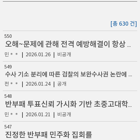
[총 630 건]
550
오해~문제에 관해 전격 예방해결이 항상 필수입니다.
민＊＊
|
2026.01.26
|
비공개
549
수사 기소 분리에 따른 검찰의 보완수사권 논란에 대한 정책제안
전＊＊
|
2026.01.24
|
공개
548
반부패 투표신뢰 가시화 기반 초중고대학교&학원~노동기괸~전체 기관 전체 인원 개별 반부패 민주화 투표 책임 의무화에 관한 법제정~적절한 전격 적극혁신이 항상 어디서나 필수입니다.
민＊＊
|
2026.01.21
|
비공개
547
진정한 반부패 민주화 집회를