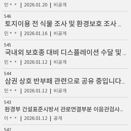
민＊＊
|
2026.01.20
|
비공개
546
토지이용 전 식물 조사 및 환경보호 조사 국제협력 의무책임 공개 표준화~국내외 반부패 국제표준 안보조사로 조사자 완전 국제협력 망 구축에 최첨단 안보망 적정 공개가 완전한 반부패에 필수입니다.
민＊＊
|
2026.01.16
|
비공개
545
국내외 보호종 대비 디스플레이션 수달 및 보호종을 선발~공론화 잘 해보겠습니다. 반부패 삼권으로 공유 중입니다.
민＊＊
|
2026.01.12
|
비공개
544
삼권 상호 반부패 관련으로 공유 중입니다.모든 고용노동 및 아울러 모든 운영 체계 정상화 진흥에 관한 반부패 개선안
민＊＊
|
2026.01.12
|
비공개
543
환경부 건설표준시방서 관로연결부분 이음관검사기준신설 추가건의
이＊＊
|
2026.01.12
|
공개
542