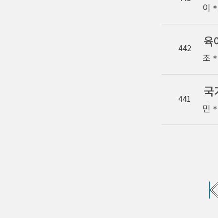
이
육
442
조
국
441
민