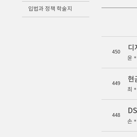
입법과 정책 학술지
디
450
윤
현
449
최
D
448
손