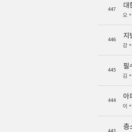
대
447
오
지
446
강
필
445
김
아
444
이
층
443