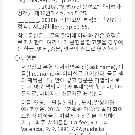
책』 제9권제5호. pp.1-20.
______. 2018a. “입법요인 분석2.” 『입법과
정책』 제10권제4호. pp.5-25.
______. 2018b. “입법요인 분석3.” 『입법과
정책』제10권제5호. pp.30-55.
- 참고문헌은 논문의 말미에 아래와 같은 요령으
로 제시한다. 여러 나라 문헌을 참고했을 경우에
는 한글, 영문, 중문, 일문의 순으로 열거한다.
① 단행본
서양참고 문헌의 저자명은 성(last name), 이
름(first name)의 이니셜로 표기한다. 국문 책
의 제목은 『』안에 넣고 영문은 이탤릭체로
한다. 영문 책의 제목과 부제목의 첫 글자만 대
문자로, 나머지는 소문자로 표기한다.
이름. 연도. 『단행본 명』. 도시: 발행기관.
예) 조주은. 2013. 『기획된 가족: 맞벌이 화이
트칼라 여성들은 어떻게 중산층을 기획하는
가.』. 파주: 서해문집. Calfee, R. C., &
Valencia, R. R. 1991. APA guide to