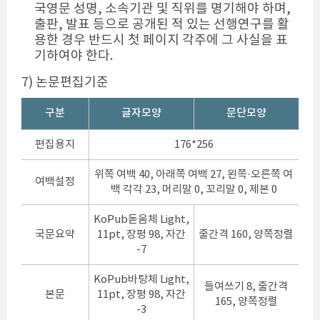
국영문 성명, 소속기관 및 직위를 명기해야 하며,
출판, 발표 등으로 공개된 적 있는 선행연구를 활
용한 경우 반드시 첫 페이지 각주에 그 사실을 표
기하여야 한다.
7) 논문편집기준
구분
글자모양
문단모양
편집용지
176*256
위쪽 여백 40, 아래쪽 여백 27, 왼쪽·오른쪽 여
여백설정
백 각각 23, 머리말 0, 꼬리말 0, 제본 0
KoPub돋움체 Light,
국문요약
11pt, 장평 98, 자간
줄간격 160, 양쪽정렬
-7
KoPub바탕체 Light,
들여쓰기 8, 줄간격
본문
11pt, 장평 98, 자간
165, 양쪽정렬
-3