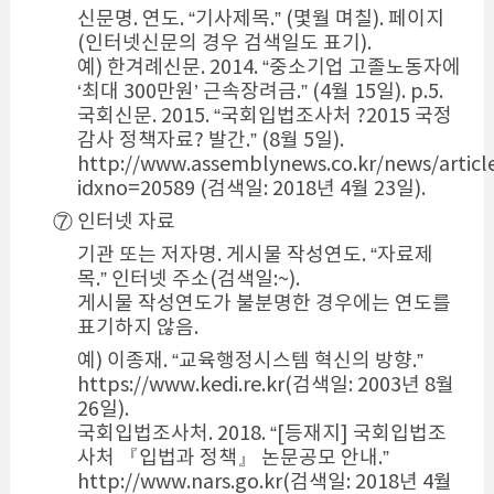
신문명. 연도. “기사제목.” (몇월 며칠). 페이지
(인터넷신문의 경우 검색일도 표기).
예) 한겨례신문. 2014. “중소기업 고졸노동자에
‘최대 300만원’ 근속장려금.” (4월 15일). p.5.
국회신문. 2015. “국회입법조사처 ?2015 국정
감사 정책자료? 발간.” (8월 5일).
http://www.assemblynews.co.kr/news/articl
idxno=20589 (검색일: 2018년 4월 23일).
⑦ 인터넷 자료
기관 또는 저자명. 게시물 작성연도. “자료제
목.” 인터넷 주소(검색일:~).
게시물 작성연도가 불분명한 경우에는 연도를
표기하지 않음.
예) 이종재. “교육행정시스템 혁신의 방향.”
https://www.kedi.re.kr(검색일: 2003년 8월
26일).
국회입법조사처. 2018. “[등재지] 국회입법조
사처 『입법과 정책』 논문공모 안내.”
http://www.nars.go.kr(검색일: 2018년 4월