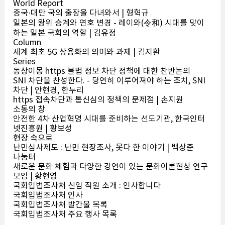
World Report
중국·대만 국외 출장을 다녀와서 | 형혁규
일본의 왕위 승계와 연호 변경 - 레이와(令和) 시대를 맞이
하는 일본 국회의 역할 | 김유정
Column
세계 최초 5G 상용화의 의미와 과제 | 김지환
Series
동상이몽 https 불법 정보 차단 정책에 대한 찬반논의
SNI 차단을 찬성한다. - 당연히 이루어져야 하는 조치, SNI
차단 | 안현경, 한누리
https 접속차단과 통신심의 정책의 문제점 | 손지원
소통의 창
안전한 4차 산업혁명 시대를 준비하는 선도기관, 한국인터
넷진흥원 | 황보성
현장 속으로
난민심사제도 : 난민 현장조사, 못다 한 이야기 | 백상준
나눔터
새로운 문화 체험과 다양한 강연이 있는 문화이론현상 연구
모임 | 황현영
국회입법조사처 신임 직원 소개 : 인사합니다
국회입법조사처 인사
국회입법조사처 발간물 목록
국회입법조사처 주요 행사 목록