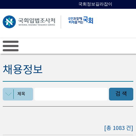
국회정보길라잡이
국회의원 검색
채용정보
검 색
제목
[총 1083 건]