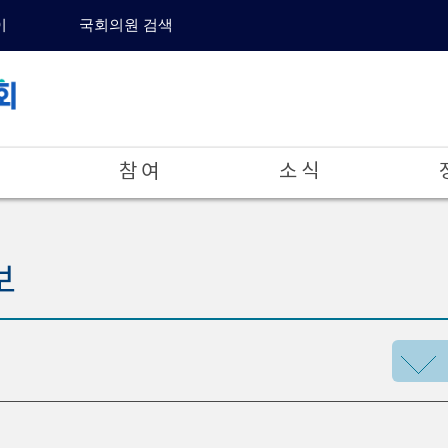
이
국회의원 검색
참 여
소 식
보