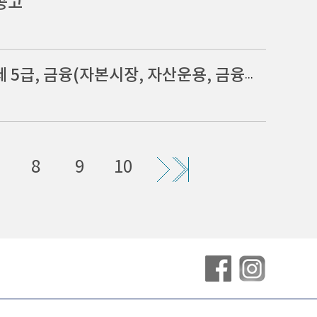
공고
2025년도 제8회 국회입법조사처 공무원(일반임기제 5급, 금융(자본시장, 자산운용, 금융혁신, 전자금융 등) 분야) 채용 서류전형 합격자 및 면접 일정 공고
8
9
10