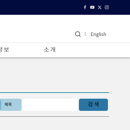
English
정 보
소 개
검 색
제목