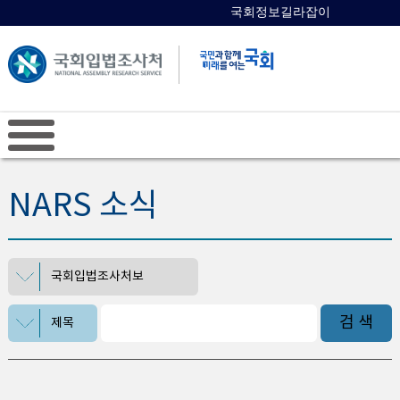
국회정보길라잡이
국회의원 검색
NARS 소식
국회입법조사처보
검 색
제목