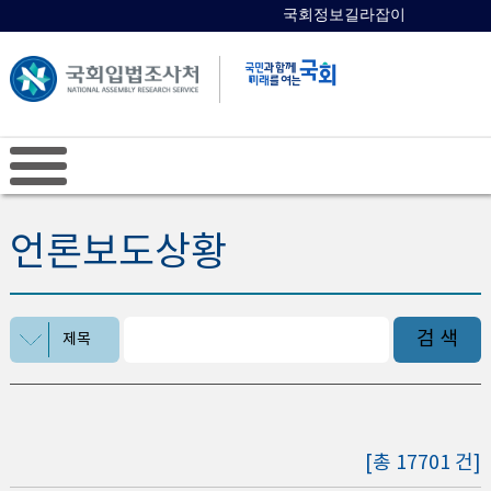
국회정보길라잡이
국회의원 검색
언론보도상황
검 색
제목
[총 17701 건]