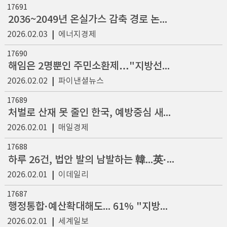
17691
2036~2049년 온실가스 감축 경로 논의 착수…공론화위원회 출범
2026.02.03
|
에너지경제
17690
해임은 2명뿐인 주민소환제…"지방선거 앞 책임 성 강화·요건 완화 필요"
2026.02.02
|
파이낸셜뉴스
17689
처벌로 산재 못 줄인 한국, 예방중심 새판 짜
2026.02.01
|
매일경제
17688
하루 26건, 법안 발의 남발하는 韓...英·EU식 '사후 영향 평가' 필요
2026.02.01
|
이데일리
17687
행정통합·예산확대해도... 61% "지방회생 불가능"
2026.02.01
|
세계일보