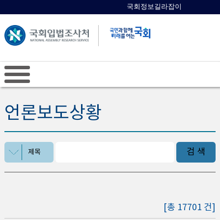
국회정보길라잡이
국회의원 검색
언론보도상황
검 색
제목
[총 17701 건]