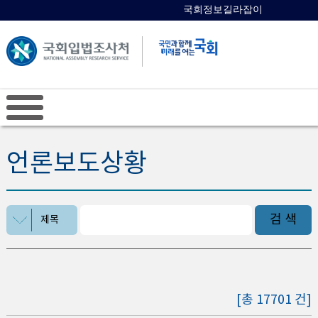
국회정보길라잡이
국회의원 검색
언론보도상황
검 색
제목
[총 17701 건]