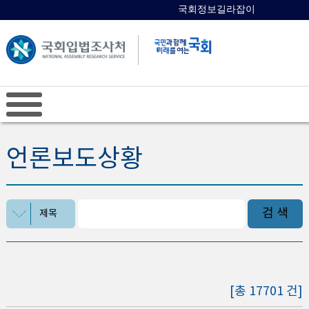
국회정보길라잡이
국회의원 검색
언론보도상황
검 색
제목
[총 17701 건]