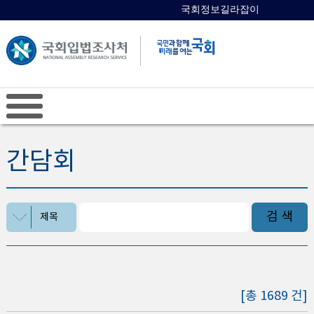
국회정보길라잡이
국회의원 검색
간담회
검 색
제목
[총 1689 건]