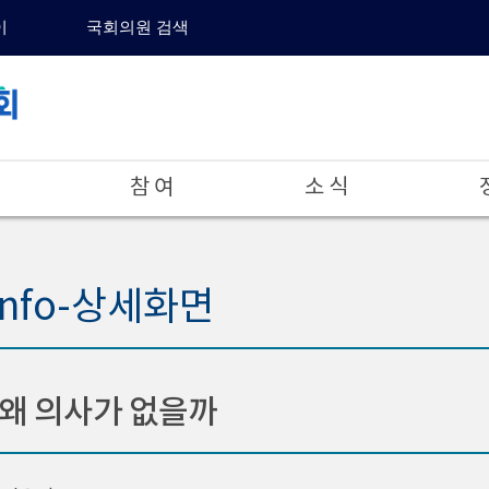
이
국회의원 검색
참 여
소 식
info-상세화면
왜 의사가 없을까