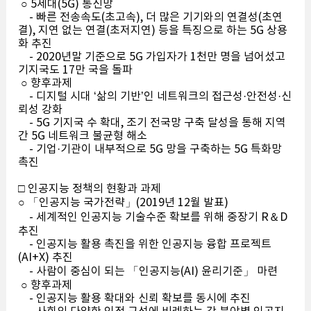
○ 5세대(5G) 통신망
- 빠른 전송속도(초고속), 더 많은 기기와의 연결성(초연
결), 지연 없는 연결(초저지연) 등을 특징으로 하는 5G 상용
화 추진
- 2020년말 기준으로 5G 가입자가 1천만 명을 넘어섰고
기지국도 17만 국을 돌파
○ 향후과제
- 디지털 시대 ‘삶의 기반’인 네트워크의 접근성·안전성·신
뢰성 강화
- 5G 기지국 수 확대, 조기 전국망 구축 달성을 통해 지역
간 5G 네트워크 불균형 해소
- 기업·기관이 내부적으로 5G 망을 구축하는 5G 특화망
촉진
□ 인공지능 정책의 현황과 과제
○ 「인공지능 국가전략」(2019년 12월 발표)
- 세계적인 인공지능 기술수준 확보를 위해 중장기 R＆D
추진
- 인공지능 활용 촉진을 위한 인공지능 융합 프로젝트
(AI+X) 추진
- 사람이 중심이 되는 「인공지능(AI) 윤리기준」 마련
○ 향후과제
- 인공지능 활용 확대와 신뢰 확보를 동시에 추진