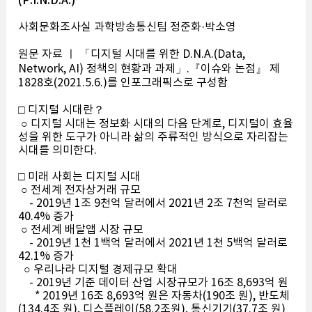
(P.I.N.D.A.)
사회문화조사실 과학방송통신팀 정준화·박소영
원문 자료 ㅣ 「디지털 시대를 위한 D.N.A.(Data,
Network, AI) 정책의 현황과 과제」.『이슈와 논점』 제
1828호(2021.5.6.)를 인포그래픽스로 구성함
□ 디지털 시대란？
○ 디지털 시대는 정보화 시대의 다음 단계로, 디지털이 효율
성을 위한 도구가 아니라 삶의 주류적인 방식으로 자리잡는
시대를 의미한다.
□ 미래 사회는 디지털 시대
○ 전세계 전자상거래 규모
- 2019년 1조 9천억 달러에서 2021년 2조 7천억 달러로
40.4% 증가
○ 전세계 배달앱 시장 규모
- 2019년 1천 1백억 달러에서 2021년 1천 5백억 달러로
42.1% 증가
○ 우리나라 디지털 경제규모 확대
- 2019년 기준 데이터 산업 시장규모가 16조 8,693억 원
* 2019년 16조 8,693억 원은 자동차(190조 원), 반도체
(134.4조 원), 디스플레이(58.2조원), 통신기기(37.7조 원)