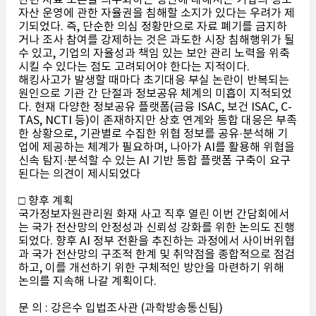
자산 운영에 관한 자율권을 침해할 소지가 있다는 우려가 제
기되었다. 즉, 단순한 의심 정황만으로 자료 폐기를 금지하
거나 조사 참여를 강제하는 것은 과도한 시장 침해행위가 될
수 있고, 기업의 자율성과 책임 있는 보안 관리 노력을 위축
시킬 수 있다는 점도 고려되어야 한다는 지적이다.
해킹사고가 발생할 때마다 초기대응 부실 논란이 반복되는
원인으로 기관 간 단절과 정보공유 체계의 미흡이 지적되었
다. 현재 다양한 정보공유 플랫폼(금융 ISAC, 보건 ISAC, C-
TAS, NCTI 등)이 존재하지만 상호 연계와 통합 대응은 부족
한 상황으로, 기관별로 수집한 위협 정보를 공유·분석해 기
업에 제공하는 체계가 필요하며, 나아가 AI를 활용해 위협을
신속 탐지·분석할 수 있는 AI 기반 통합 플랫폼 구축이 요구
된다는 의견이 제시되었다
□ 향후 계획
국가정보자원관리원 화재 사고 직후 열린 이번 간담회에서
는 국가 전산망의 안정성과 신뢰성 강화를 위한 논의도 진행
되었다. 향후 AI 정부 전환을 추진하는 과정에서 사이버위협
과 국가 전산망의 구조적 한계 및 취약점을 종합적으로 점검
하고, 이를 개선하기 위한 구체적인 방안을 마련하기 위해
논의를 지속해 나갈 계획이다.
문 의 : 강은수 입법조사관 (과학방송통신팀)