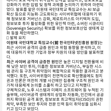
데이터 보호 체계의 취약점과 한계를 점검하고, 정보보호를
강화하기 위한 입법 및 정책 과제를 논의하기 위하여 마련되
었다. 발표를 맡은 이원태 국민대학교 특임교수는 AI 보급
확산 등으로 지능화·고도화되는 사이버위협에 대응하기 위
해 정보보호 거버넌스 강화, 제로트러스트 아키텍처 도입,
정보보호 투자 활성화를 위한 유인책 마련, 소버린 시큐리티
(Sovereign Security) 확보를 위한 정보보호산업 생태계 강
화 등을 제안하였다.
□ 발제 요지
이원태 국민대학교 특임교수(前 한국인터넷진흥원 원장)
는
최근 사이버 공격의 급증 원인과 위협 동향을 분석하고, 이
에 대응하기 위한 기업과 정부 차원의 대응 방안을 발표하였
다.
최근 사이버 공격이 급증한 원인
은 높은 디지털 전환율에 비
해 낮은 보안 투자, 미흡한 정보보호 거버넌스, 부실한 시스
템 관리 등 구조적 취약점이 복합적으로 작용한 결과라고 분
석했다. 또한, 사이버위협이 전면적으로 확산했음에도 정치
권과 언론은 여전히 개별 사건에만 집중해 구조적 원인과 국
가적 대응체계 논의를 소홀히 하고 있다고 지적했다.
구체적으로, 노후 시스템과 미패치 소프트웨어 등 누적된 기
술부채, 사이버공격 생태계의 상업화·자동화, 민간에서 공공
까지 확대된 공격 표면, 정보보호 최고책임자(CISO)의 권한
제약, 부족한 보안 투자와 전문 인력 등이 취약성을 심화시
키고 있다고 보았다.