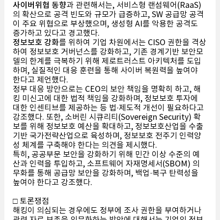
사이버위협 동향
과 관련해서는, 서비스형 랜섬웨어(RaaS)
의 확산으로 공격 빈도와 규모가 급증하고, SW 공급망 공격
이 주요 위협으로 부상했으며, 생성형 AI를 악용한 공격도
증가하고 있다고 경고했다.
정보보호 강화
를 위하여 기업 차원에서는 CISO 권한을 격상
하여 정보보호 거버넌스를 강화하고, 기존 경계기반 보안모
델의 한계를 극복하기 위해 제로트러스트 아키텍처를 도입
하며, 실질적인 대응 훈련을 통해 사이버 복원력을 높여야
한다고 제언했다.
정부 대응 방안으로는 CEO의 보안 책임을 명확히 하고, 해
킹 미신고에 대한 법적 책임을 강화하며, 정보보호 투자에
대한 인센티브를 제공하는 등 법·제도적 개선이 필요하다고
강조했다. 또한, 소버린 시큐리티(Sovereign Security) 확
보를 위해 정보보호 예산을 확대하고, 정보보호산업을 수출
기반 국가전략산업으로 육성하며, 정보보호 전주기 인력양
성 체계를 구축해야 한다는 의견을 제시했다.
특히, 공공부문 보안을 강화하기 위해 민간 이상 수준의 예
산과 인력을 투입하고, 소프트웨어 자재명세서(SBOM) 의
무화를 통해 공급망 보안을 강화하며, 백업·복구 탄력성을
높여야 한다고 강조했다.
□ 토론쟁점
해킹이 의심되는 경우에도 정부에 조사 권한을 부여하거나
관련 자료 보존을 의무화하는 방안에 대해서는 기업의 정보