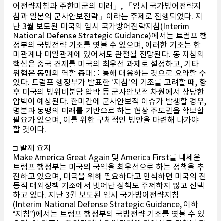
어전략지침과 주한미군의 미래」, 「임시 국가방어전략지
침과 일본의 군사안보전략」이라는 주제로 진행되었다. 지
난 3월 보도된 미국의 임시 국가방어전략지침(Interim
National Defense Strategic Guidance)에서는 트럼프 행
정부의 국방전략 기조를 엿볼 수 있으며, 이러한 기조는 한
미관계나 미일관계에 있어서도 관철될 전망된다. 동 지침의
핵심은 중국 견제를 미국의 최우선 과제로 설정하고, 기타
위협은 동맹의 역할 증대를 통해 대응하는 것으로 요약할 수
있다. 트럼프 행정부가 발표한 ‘지침’의 기조를 고려할 때, 향
후 미국의 방위비분담 압박 등 군사안보적 차원에서 상당한
압박이 예상된다. 한미간에 군사안보적 이슈가 발생할 경우,
명분과 동맹의 미래를 기반으로 하는 협상 주도권을 확보할
필요가 있으며, 이를 위한 구체적인 방안을 마련해 나가야
할 것이다.
□ 발제 요지
Make America Great Again 및 America First를 내세운
트럼프 행정부는 미국의 국익을 최우선으로 하는 정책을 추
진하고 있으며, 미국을 위해 필요하다고 인식하면 미국의 전
통적 대외정책 기조에서 벗어난 정책도 주저하지 않고 선택
하고 있다. 지난 3월 보도된 임시 국가방어전략지침
(Interim National Defense Strategic Guidance, 이하
“지침”)에서는 트럼프 행정부의 국방전략 기조를 엿볼 수 있