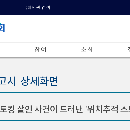
이
국회의원 검색
참 여
소 식
고서-상세화면
토킹 살인 사건이 드러낸 '위치추적 스