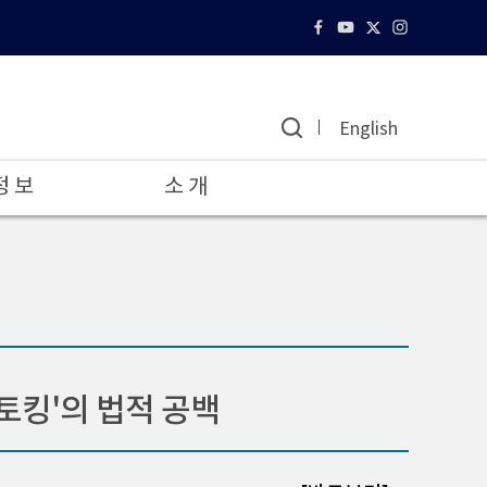
English
정 보
소 개
토킹'의 법적 공백