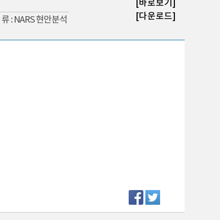
[바로보기]
[다운로드]
 류 : NARS 현안분석