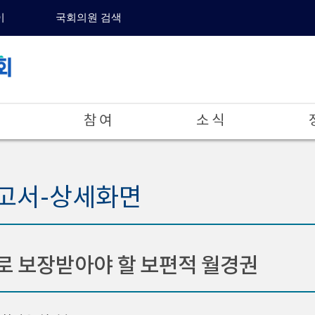
이
국회의원 검색
참 여
소 식
고서-상세화면
 보장받아야 할 보편적 월경권