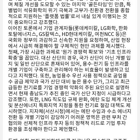
며 체질 개선을 도모할 수 있는 마지막 ‘골든타임’인 만큼, 특
별법이 석유화학의 위기 극복과 고부가·친환경 전환을 종합
적으로 지원하는 ‘플랫폼 법률’로서 내실 있게 이행되는 것
이 중요하다고 강조했다.
이어진 토론에서 기업 관계자들(롯데케미칼, LG화학, 한화
토탈에너지스, GS칼텍스, HD현대케미칼, 여천NCC 등)은
국회와 정부의 과감하고 신속한 지원을 요청하며, 산업 현장
에서 시급히 해결해야 할 구체적인 현안 과제를 제시했다.
첫째, 가장 시급한 과제로 ‘원가 경쟁력 확보’와 ‘기초 인프라
확충’을 꼽았다. 대산 산단의 경우, 국가 산단이 아닌 개별 입
지 및 일반 산단으로 혼재되어 있어, 용수·전기 등 인프라를
개별 기업이 구축하고 관리해야 하는 비효율이 발생하고 있
다고 지적했다. 또한, 농업용수 우선 사용 정책으로 공업용
수 공급 제약과 국가 산단 대비 높은 용수 단가, 그리고 최근
급등한 전기료를 기업 경쟁력 약화의 주된 요인으로 설명하
면서 현재 충남도가 추진 중인 국가 산단 지정이 시급하다고
강조했다. 또한, LNG 직도입 규제 완화, 에탄 도입 체계 개선
및 분산에너지 특화지역 지정을 통한 전기료 절감 대책도 제
시하였다. 지자체(서산시청)에서는 에탄 수입과 수소 에너지
전환 등 개별 기업이 감당하기 어려운 영역은 관련 부처 간
협의와 선제적 인프라 투자 등의 정책적 리드로 기업 투자
환경을 조성해야 한다고 제언했다.