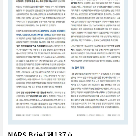
NARS Brief 제137호