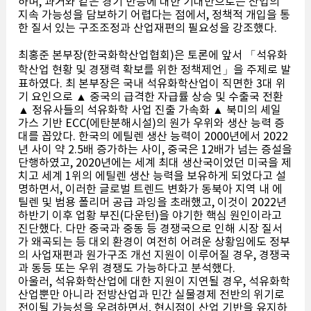
하며, 과거와 같은 경기 반등에 대한 기대만으로는 산업의
지속 가능성을 담보하기 어렵다는 점에서, 정책적 개입을 통
한 질서 있는 구조조정과 산업재편의 필요성을 강조했다.
최홍준 본부장(한국화학산업협회)은 토론에 앞서 「석유화
학산업 현황 및 경쟁력 확보를 위한 정책제언」을 주제로 발
표하였다. 최 본부장은 국내 석유화학산업이 직면한 3대 위
기 요인으로 ▲ 중국의 급격한 자급률 상승 및 수출국 전환
▲ 정유사들의 석유화학 사업 진출 가속화 ▲ 북미의 셰일
가스 기반 ECC(에탄분해시설)의 원가 우위와 생산 능력 증
대를 꼽았다. 한국의 에틸렌 생산 능력이 2000년에서 2022
년 사이 약 2.5배 증가하는 사이, 중국은 12배가 넘는 증설을
단행하였고, 2020년에는 세계 최대 생산국이었던 미국을 제
치고 세계 1위의 에틸렌 생산 능력을 보유하게 되었다고 설
명하면서, 이러한 글로벌 트렌드 변화가 동북아 지역 내 에
틸렌 및 범용 폴리머 공급 과잉을 초래했고, 이것이 2022년
하반기 이후 업황 부진(다운턴)을 야기한 핵심 원인이라고
진단했다. 다만 중국과 중동 등 경쟁국으로 인해 시장 질서
가 왜곡되는 등 대외 환경이 여전히 어려운 상황임에도 정부
의 사업재편과 원가구조 개선 지원이 이루어질 경우, 경쟁국
과 동등 또는 우위 경쟁도 가능하다고 분석했다.
아울러, 석유화학산업에 대한 지원이 지연될 경우, 석유화학
산업뿐만 아니라 전방산업과 민간 실물경제 전반의 위기로
전이될 가능성을 우려하면서, 현시점이 산업 기반을 유지하