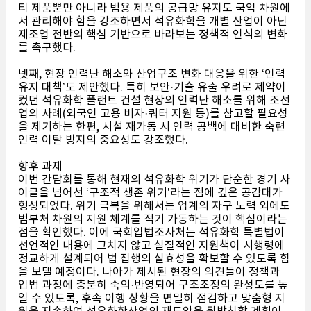
티 제품뿐만 아니라 범용 제품의 공급망 유지도 국익 차원에
서 관리해야 함을 강조하면서 석유화학을 개별 산업이 아닌
제조업 전반의 핵심 기반으로 바라보는 정책적 인식의 변화
를 촉구했다.
넷째, 현장 인력난 해소와 산업구조 변화 대응을 위한 ‘인력
유지 대책’도 제안했다. 특히 보안·기술 유출 우려로 제약이
컸던 석유화학 플랜트 건설 현장의 인력난 해소를 위해 조선
업의 사례(외국인 고용 비자·쿼터 지원 등)를 참고할 필요성
을 제기하는 한편, 시설 재가동 시 인력 공백에 대비한 숙련
인력 이탈 방지의 중요성도 강조했다.
향후 과제
이번 간담회를 통해 현재의 석유화학 위기가 단순한 경기 사
이클을 넘어선 ‘구조적 생존 위기’라는 점에 깊은 공감대가
형성되었다. 위기 극복을 위해서는 업계의 자구 노력 외에도
범부처 차원의 지원 체계를 적기 가동하는 것이 핵심이라는
점을 확인했다. 이에 국회입법조사처는 석유화학 특별법이
선언적인 내용에 그치지 않고 실질적인 지원책이 시행령에
정교하게 설계되어 법 집행의 실효성을 확보할 수 있도록 힘
을 보탤 예정이다. 나아가 제시된 현장의 의견들이 정책과
입법 과정에 충분히 숙의·반영되어 구조조정의 완성도를 높
일 수 있도록, 후속 이행 상황을 면밀히 점검하고 맞춤형 지