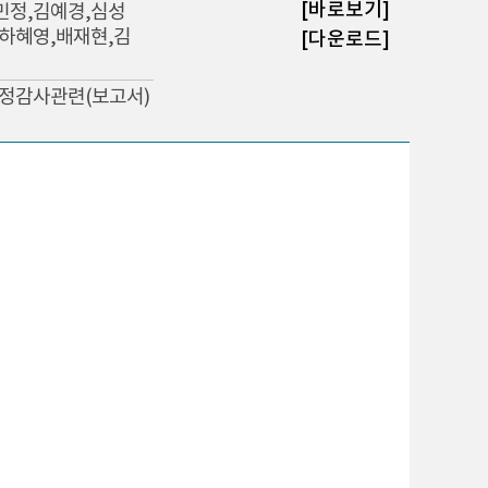
[바로보기]
민정,김예경,심성
,하혜영,배재현,김
[다운로드]
 국정감사관련(보고서)