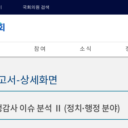
이
국회의원 검색
참 여
소 식
고서-상세화면
정감사 이슈 분석 Ⅱ (정치·행정 분야)