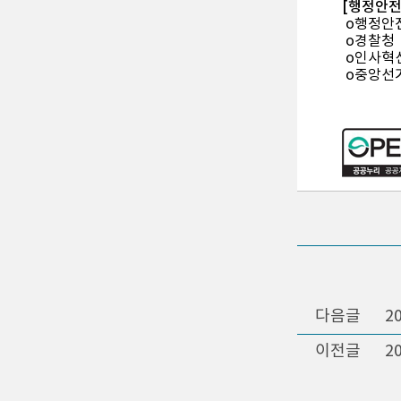
[행정안
o행정안
o경찰청
o인사혁
o중앙선
다음글
2
이전글
2