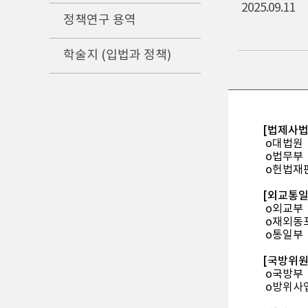
2025.09.11
정책연구 용역
학술지 (입법과 정책)
[법제사
o대법원
o법무부
o헌법재
[외교통
o외교부
o재외동
o통일부
[국방위원
o국방부
o방위사