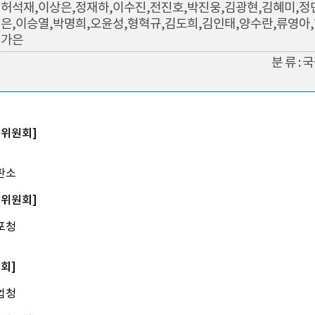
허석재,이상은,정재하,이수진,전진호,박진웅,김광현,김혜미,정
은,이승열,박명희,오윤성,형혁규,김도희,김인태,양수란,류영아
가은
분 류 :
법위원회]
판소
일위원회]
포청
회]
업청