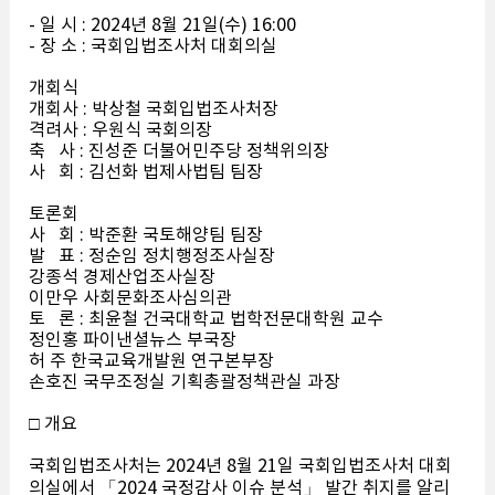
- 일 시 : 2024년 8월 21일(수) 16:00
- 장 소 : 국회입법조사처 대회의실
개회식
개회사 : 박상철 국회입법조사처장
격려사 : 우원식 국회의장
축 사 : 진성준 더불어민주당 정책위의장
사 회 : 김선화 법제사법팀 팀장
토론회
사 회 : 박준환 국토해양팀 팀장
발 표 : 정순임 정치행정조사실장
강종석 경제산업조사실장
이만우 사회문화조사심의관
토 론 : 최윤철 건국대학교 법학전문대학원 교수
정인홍 파이낸셜뉴스 부국장
허 주 한국교육개발원 연구본부장
손호진 국무조정실 기획총괄정책관실 과장
□ 개요
국회입법조사처는 2024년 8월 21일 국회입법조사처 대회
의실에서 「2024 국정감사 이슈 분석」 발간 취지를 알리