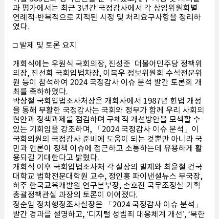
과 평가에서는 최근 3년간 국정감사에서 각 상임위원회별
연례적·반복적으로 지적된 시정 및 처리요구사항을 정리하
였다.
□ 발제 및 토론 요지
개회식에는 우원식 국회의장, 진성준 더불어민주당 정책위
의장, 진선희 국회입법차장, 이복우 정보위원회 수석전문위
원 등이 참석하여 2024 국정감사 이슈 분석 발간 토론회 개
최를 축하하였다.
박상철 국회입법조사처장은 개회사에서 1987년 헌법 개정
을 통해 부활한 국정감사는 국회와 정부가 함께 우리 사회의
현안과 정책과제를 점검하며 구체적 개선방안을 모색할 수
있는 기회임을 강조하며, 「2024 국정감사 이슈 분석」이
국회의원의 국정감사 준비에 도움이 되는 것뿐만 아니라 국
민과 언론이 정책 이슈에 접근하고 소통하는데 유용하게 활
용되길 기대한다고 밝혔다.
개회식 이후 국회입법조사처 각 실장의 발제와 최윤철 건국
대학교 법학전문대학원 교수, 정인홍 파이낸셜뉴스 부국장,
허주 한국교육개발원 연구본부장, 손호진 국무조정실 기획
총괄정책관실 과장의 토론이 이어졌다.
정순임 정치행정조사실장은 「2024 국정감사 이슈 분석」
발간 경과를 설명하고, ‘디지털 성범죄 대응체계 개선’, ‘북한