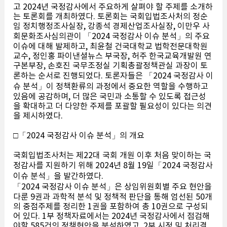
고 2024년 국정감사에서 주요하게 살펴야 할 주제를 소개하
는 토론회를 개최하였다. 토론회는 국회입법조사처의 정순
임 정치행정조사실장, 강종석 경제산업조사실장, 이만우 사
회문화조사심의관이 「2024 국정감사 이슈 분석」의 주요
이슈에 대해 발제하고, 최윤철 건국대학교 법학전문대학원
교수, 정인홍 파이낸셜뉴스 부국장, 허주 한국교육개발원 연
구본부장, 손호진 국무조정실 기획총괄정책관실 과장이 토
론하는 순서로 진행되었다. 토론자들은 「2024 국정감사 이
슈 분석」이 정책환류의 과정에서 중요한 역할을 수행하고
있음에 공감하며, 더 많은 국민과 소통할 수 있도록 접근성
을 확대하고 더 다양한 주제를 포괄할 필요성이 있다는 의견
을 제시하였다.
□「2024 국정감사 이슈 분석」의 개요
국회입법조사처는 제22대 국회 개원 이후 처음 맞이하는 국
정감사를 지원하기 위해 2024년 8월 19일「2024 국정감사
이슈 분석」을 발간하였다.
「2024 국정감사 이슈 분석」은 상임위원회별 주요 현안을
다룬 9권과 과학적 분석 및 정책적 판단을 통해 엄선된 50개
의 중점주제를 정리한 1권을 포함하여 총 10권으로 구성되
어 있다. 1부 정책자료에서는 2024년 국정감사에서 점검해
야할 585건의 정책현안을 분석하였고, 2부 시정 및 처리결