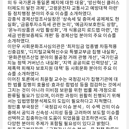
의 두 국가론과 통일론 폐지에 대한 대응’, ‘방산혁신 클러스
터제도의 발전 과제’, ‘고령운전자 교통사고 예방대책 마련’
등 정치행정 분야의 주요 이슈를 소개하였다.
강종석 경제산업조사실장은 ‘상속세 및 증여세 공제제도 현
실화’, ‘금융투자소득세 관련 논의’, ‘예금자보호한도 상향’,
‘온누리상품권 사업 활성화’, ‘개 식용금지 로드맵 마련’, ‘전
세금 반환보증제도 개편’ 등 경제산업 분야의 주요 이슈를
소개하였다.
이만우 사회문화조사심의관은 ‘최저임금 업종별 차등적용
신중검토’, ‘디지털교육혁신수요 특별교부금 집행 내실화’,
‘문화콘텐츠산업 분야의 불공정 거래 관행 개선’, ‘국가인공
지능 정책 거버넌스 내실화’, ‘지역 공공의료 인력양성’, ‘교
제폭력 피해자 보호지원 대책’ 등 사회문화 분야의 주요 이
슈를 소개하였다.
이어진 토론에서 최윤철 교수는 국정감사가 집행기관에 대
한 법률 집행의 효율성·효과성·합법성 등을 점검하는 것에서
그치는 것이 아니라 미비점 보완을 위한 법률 제·개정으로
환류될 필요가 있으며, 이러한 과정이 원활히 진행되기 위해
서는 입법영향분석제도의 도입이 필요하다고 지적했다.
정인홍 부국장은 「국정감사 이슈 분석」이 수백 건의 이슈
중에서 공익과 신속성·시의성 등을 고려하여 보도할 이슈를
선택하고 집중하는데 도움이 되었음을 강조하면서도 좀 더
다양한 분야의 주제가 포함될 필요성이 있다고 밝혔다.