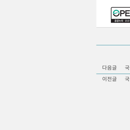
다음글
국
이전글
국