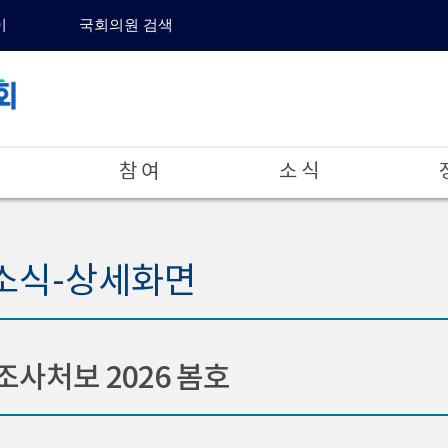
이
국회의원 검색
참 여
소 식
 소식-상세화면
사처보 2026 봄호