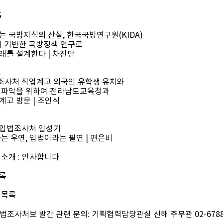
S
는 국방지식의 산실, 한국국방연구원(KIDA)
에 기반한 국방정책 연구로
래를 설계한다 | 차진만
로
사처 직업계고 외국인 유학생 유치와
 파악을 위하여 전라남도교육청과
계고 방문 | 조인식
회입법조사처 입성기
라는 우연, 입법이라는 필연 | 편은비
 소개 : 인사합니다
록
 목록
법조사처보 발간 관련 문의: 기획협력담당관실 신해 주무관 02-6788-