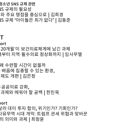
| 청소년 SNS 규제 관련
NS 규제의 필요성
례와 주요 쟁점을 중심으로 | 김희경
S 규제 “아이들은 죄가 없다” | 김동준
T
ort
 20개월’이 보건의료체계에 남긴 과제
회복부터 지역·필수의료 정상화까지 | 임사무엘
왜 수련할 시간이 없을까
가 배움에 집중할 수 있는 환경,
 제도 개편 | 김은정
·공공의료 강화,
 과제와 메워야 할 공백 | 한진옥
port
 달러 대미 투자 합의, 위기인가? 기회인가?
 자유무역 시대 개막: 트럼프 관세 위협과 맞바꾼
의 의미와 과제 | 최정윤