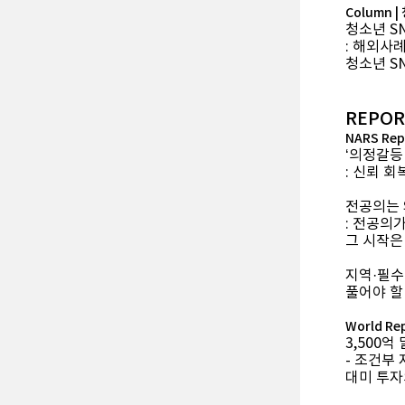
Column 
청소년 S
: 해외사
청소년 SN
REPOR
NARS Rep
‘의정갈등
: 신뢰 
전공의는 
: 전공의
그 시작은
지역·필수
풀어야 할
World Re
3,500억
- 조건부
대미 투자