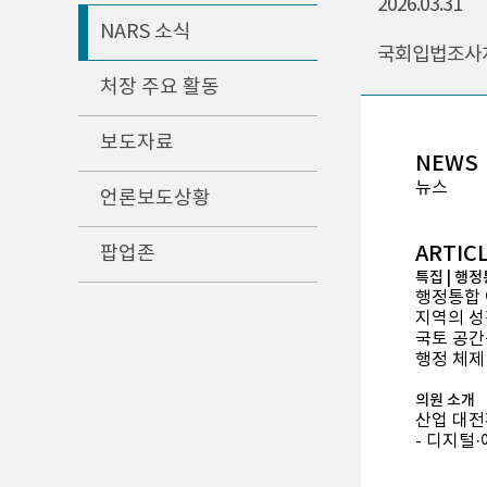
2026.03.31
NARS 소식
국회입법조사처보
처장 주요 활동
보도자료
NEWS
뉴스
언론보도상황
ARTIC
팝업존
특집 | 행
행정통합 
지역의 성
국토 공간
행정 체제
의원 소개
산업 대전
- 디지털