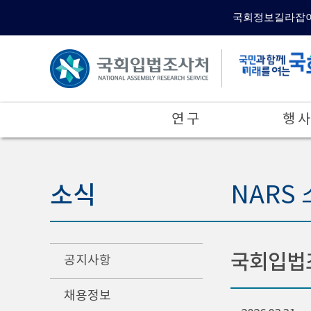
국회정보길라잡
연 구
행 사
소식
NARS
국회입법조
공지사항
채용정보