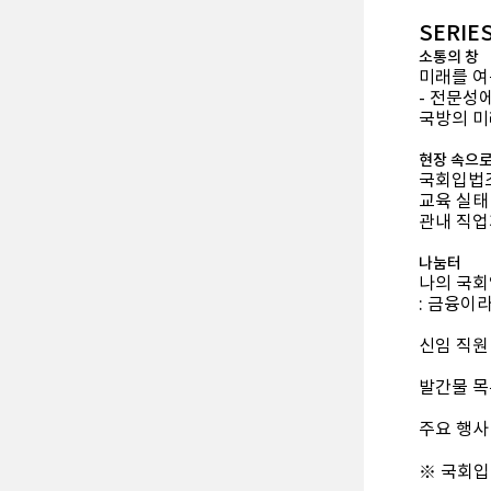
SERIE
소통의 창
미래를 여
- 전문성
국방의 미
현장 속으
국회입법조
교육 실태
관내 직업
나눔터
나의 국
: 금융이
신임 직원
발간물 목
주요 행사
※ 국회입