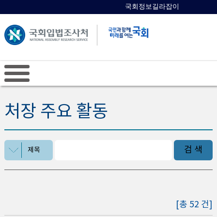
국회정보길라잡이
국회의원 검색
처장 주요 활동
검 색
제목
[총 52 건]