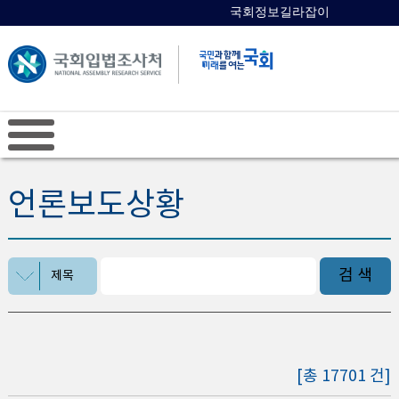
국회정보길라잡이
국회의원 검색
언론보도상황
검 색
제목
[총 17701 건]