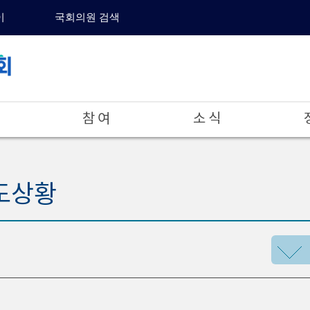
이
국회의원 검색
참 여
소 식
도상황