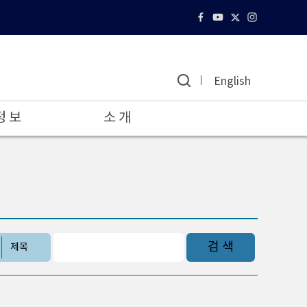
English
정 보
소 개
검 색
제목