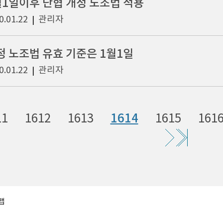
월1일이후 단협 개정 노조법 적용
0.01.22
관리자
|
정 노조법 유효 기준은 1월1일
0.01.22
관리자
|
11
1612
1613
1614
1615
161
맵