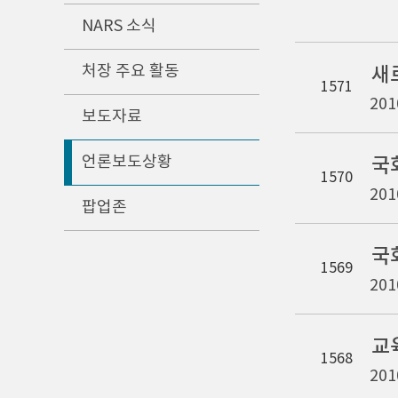
NARS 소식
처장 주요 활동
새
1571
201
보도자료
언론보도상황
국
1570
201
팝업존
국
1569
201
교
1568
201