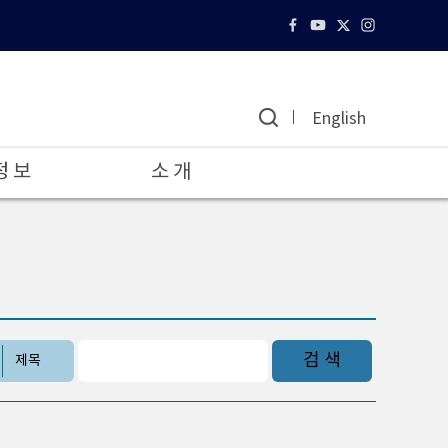
English
정 보
소 개
검 색
제목