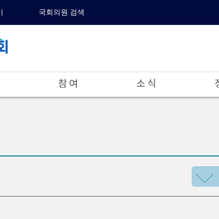
이
국회의원 검색
참 여
소 식