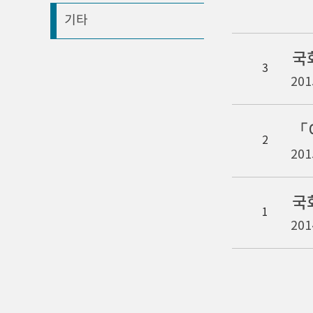
기타
국
3
201
「
2
201
국
1
201