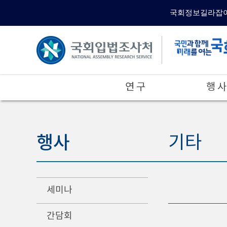
국회정보길라잡
연 구
행 사
행사
기타
세미나
간담회