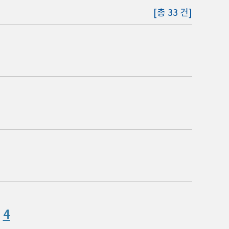
[총 33 건]
4