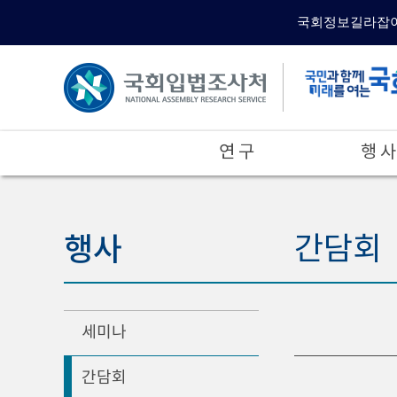
국회정보길라잡
연 구
행 사
행사
간담회
세미나
간담회