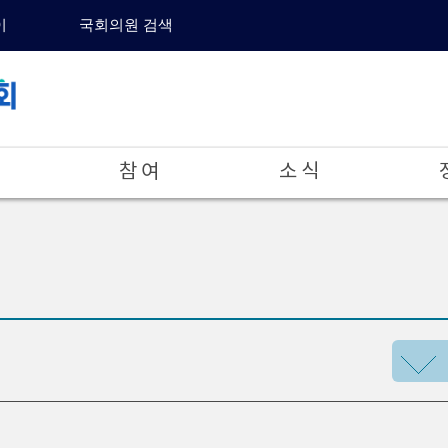
이
국회의원 검색
참 여
소 식