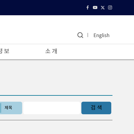
English
정 보
소 개
검 색
제목