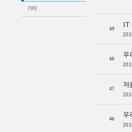
기타
I
49
201
우
48
201
저
47
201
우
46
201